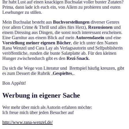
Ihr habt Lust auf einen knackigen Buchsalat voller bunter Zutaten?
Prima, dann lade ich euch ein, von Allem zu probieren und euren
Lesehunger zu stillen.
Mein Buchsalat besteht aus
Buchvorstellungen
diverser Genres
(vor allem Crime & Thrill und alles fürs Herz),
Rezensionen
und
einem Dressing aus Dingen, die sonst noch interessant erscheinen.
Eine Garnitur aus einem Blick auf mein
Autorendasein
und eine
Vorstellung meiner eigenen Bücher
, die ich unter den Namen
Rana Wenzel und Cara Lay als Verlagsautorin und Selfpublisherin
veröffentliche, runden die bunte Salatplatte ab. Für den kleinen
Hunger zwischendurch gibt es den
Rezi-Snack
.
Da sich die Wege von Literatur und Brettspiel häufig kreuzen, gibt
es zum Dessert die Rubrik ‚
Gespieltes
‚.
Bon Appétit!
Werbung in eigener Sache
Wer mehr über mich als Autorin erfahren möchte:
Ich freue mich über jeden Besucher auf
http://www.rana-wenzel.de/