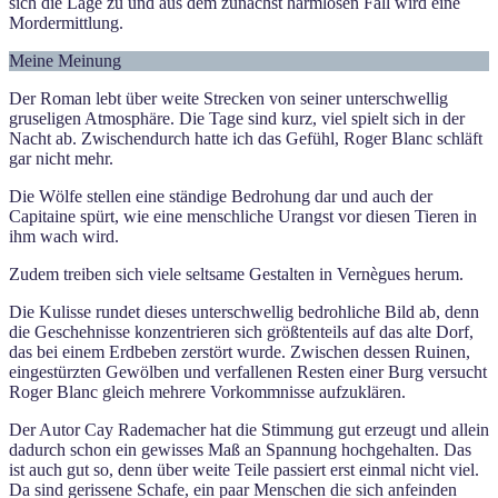
sich die Lage zu und aus dem zunächst harmlosen Fall wird eine
Mordermittlung.
Meine Meinung
Der Roman lebt über weite Strecken von seiner unterschwellig
gruseligen Atmosphäre. Die Tage sind kurz, viel spielt sich in der
Nacht ab. Zwischendurch hatte ich das Gefühl, Roger Blanc schläft
gar nicht mehr.
Die Wölfe stellen eine ständige Bedrohung dar und auch der
Capitaine spürt, wie eine menschliche Urangst vor diesen Tieren in
ihm wach wird.
Zudem treiben sich viele seltsame Gestalten in Vernègues herum.
Die Kulisse rundet dieses unterschwellig bedrohliche Bild ab, denn
die Geschehnisse konzentrieren sich größtenteils auf das alte Dorf,
das bei einem Erdbeben zerstört wurde. Zwischen dessen Ruinen,
eingestürzten Gewölben und verfallenen Resten einer Burg versucht
Roger Blanc gleich mehrere Vorkommnisse aufzuklären.
Der Autor Cay Rademacher hat die Stimmung gut erzeugt und allein
dadurch schon ein gewisses Maß an Spannung hochgehalten. Das
ist auch gut so, denn über weite Teile passiert erst einmal nicht viel.
Da sind gerissene Schafe, ein paar Menschen die sich anfeinden