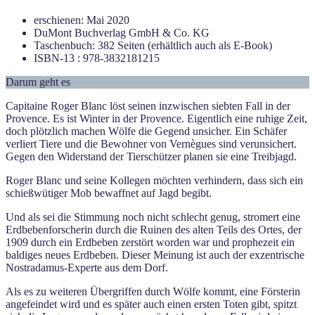
erschienen: Mai 2020
DuMont Buchverlag GmbH & Co. KG
Taschenbuch: 382 Seiten (erhältlich auch als E-Book)
ISBN-13 : 978-3832181215
Darum geht es
Capitaine Roger Blanc löst seinen inzwischen siebten Fall in der
Provence. Es ist Winter in der Provence. Eigentlich eine ruhige Zeit,
doch plötzlich machen Wölfe die Gegend unsicher. Ein Schäfer
verliert Tiere und die Bewohner von Vernègues sind verunsichert.
Gegen den Widerstand der Tierschützer planen sie eine Treibjagd.
Roger Blanc und seine Kollegen möchten verhindern, dass sich ein
schießwütiger Mob bewaffnet auf Jagd begibt.
Und als sei die Stimmung noch nicht schlecht genug, stromert eine
Erdbebenforscherin durch die Ruinen des alten Teils des Ortes, der
1909 durch ein Erdbeben zerstört worden war und prophezeit ein
baldiges neues Erdbeben. Dieser Meinung ist auch der exzentrische
Nostradamus-Experte aus dem Dorf.
Als es zu weiteren Übergriffen durch Wölfe kommt, eine Försterin
angefeindet wird und es später auch einen ersten Toten gibt, spitzt