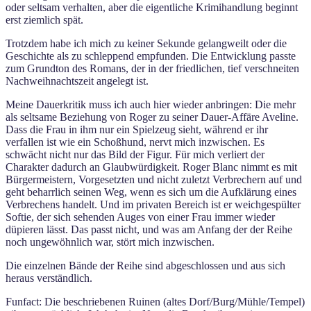
oder seltsam verhalten, aber die eigentliche Krimihandlung beginnt
erst ziemlich spät.
Trotzdem habe ich mich zu keiner Sekunde gelangweilt oder die
Geschichte als zu schleppend empfunden. Die Entwicklung passte
zum Grundton des Romans, der in der friedlichen, tief verschneiten
Nachweihnachtszeit angelegt ist.
Meine Dauerkritik muss ich auch hier wieder anbringen: Die mehr
als seltsame Beziehung von Roger zu seiner Dauer-Affäre Aveline.
Dass die Frau in ihm nur ein Spielzeug sieht, während er ihr
verfallen ist wie ein Schoßhund, nervt mich inzwischen. Es
schwächt nicht nur das Bild der Figur. Für mich verliert der
Charakter dadurch an Glaubwürdigkeit. Roger Blanc nimmt es mit
Bürgermeistern, Vorgesetzten und nicht zuletzt Verbrechern auf und
geht beharrlich seinen Weg, wenn es sich um die Aufklärung eines
Verbrechens handelt. Und im privaten Bereich ist er weichgespülter
Softie, der sich sehenden Auges von einer Frau immer wieder
düpieren lässt. Das passt nicht, und was am Anfang der der Reihe
noch ungewöhnlich war, stört mich inzwischen.
Die einzelnen Bände der Reihe sind abgeschlossen und aus sich
heraus verständlich.
Funfact: Die beschriebenen Ruinen (altes Dorf/Burg/Mühle/Tempel)