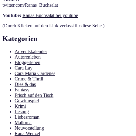
twitter.com/Ranas_Buchsalat
Youtube:
Ranas Buchsalat bei youtube
(Durch Klicken auf den Link verlasst ihr diese Seite.)
Kategorien
Adventskalender
Autorenleben
Bloggerleben
Cara Lay
Cara Maria Cardenes
Crime & Thrill
Dies & das
Fantasy
Frisch auf den Tisch
Gewinnspiel
Krimi
Lesung
Liebesroman
Mallorca
Neuvorstellung
Rana Wenzel