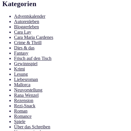
Kategorien
Adventskalender
Autorenleben
Bloggerleben
Cara Lay
Cara Maria Cardenes
Crime & Thrill
Dies & das
Fantasy
Frisch auf den Tisch
Gewinnspiel
Krimi
Lesung
Liebesroman
Mallorca
Neuvorstellung
Rana Wenzel
Rezension
Rezi-Snack
Roman
Romance
Spiele
Über das Schreiben