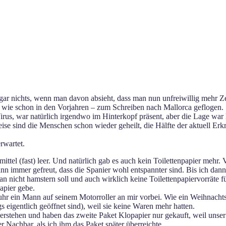
ar nichts, wenn man davon absieht, dass man nun unfreiwillig mehr Z
– wie schon in den Vorjahren – zum Schreiben nach Mallorca geflogen.
rus, war natürlich irgendwo im Hinterkopf präsent, aber die Lage war h
ise sind die Menschen schon wieder geheilt, die Hälfte der aktuell Er
rwartet.
tel (fast) leer. Und natürlich gab es auch kein Toilettenpapier mehr. V
ann immer gefreut, dass die Spanier wohl entspannter sind. Bis ich dan
 nicht hamstern soll und auch wirklich keine Toilettenpapiervorräte f
apier gebe.
, fuhr ein Mann auf seinem Motorroller an mir vorbei. Wie ein Weihnach
 eigentlich geöffnet sind), weil sie keine Waren mehr hatten.
iderstehen und haben das zweite Paket Klopapier nur gekauft, weil un
er Nachbar, als ich ihm das Paket später überreichte.