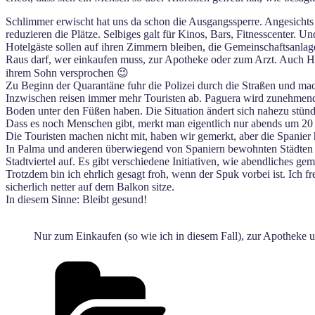
Schlimmer erwischt hat uns da schon die Ausgangssperre. Angesichts d
reduzieren die Plätze. Selbiges galt für Kinos, Bars, Fitnesscenter. 
Hotelgäste sollen auf ihren Zimmern bleiben, die Gemeinschaftsanlag
Raus darf, wer einkaufen muss, zur Apotheke oder zum Arzt. Auch Hun
ihrem Sohn versprochen 😉
Zu Beginn der Quarantäne fuhr die Polizei durch die Straßen und ma
Inzwischen reisen immer mehr Touristen ab. Paguera wird zunehmend 
Boden unter den Füßen haben. Die Situation ändert sich nahezu stünd
Dass es noch Menschen gibt, merkt man eigentlich nur abends um 20 Uh
Die Touristen machen nicht mit, haben wir gemerkt, aber die Spanie
In Palma und anderen überwiegend von Spaniern bewohnten Städten fin
Stadtviertel auf. Es gibt verschiedene Initiativen, wie abendliches
Trotzdem bin ich ehrlich gesagt froh, wenn der Spuk vorbei ist. Ich 
sicherlich netter auf dem Balkon sitze.
In diesem Sinne: Bleibt gesund!
Nur zum Einkaufen (so wie ich in diesem Fall), zur Apotheke 