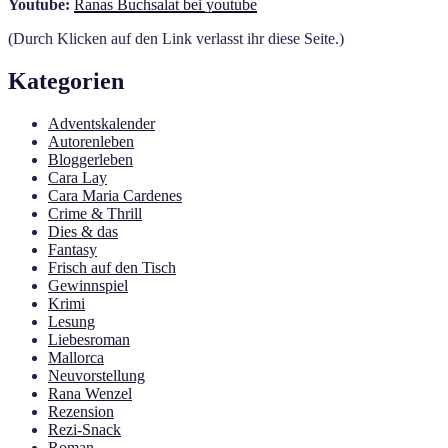
Youtube:
Ranas Buchsalat bei youtube
(Durch Klicken auf den Link verlasst ihr diese Seite.)
Kategorien
Adventskalender
Autorenleben
Bloggerleben
Cara Lay
Cara Maria Cardenes
Crime & Thrill
Dies & das
Fantasy
Frisch auf den Tisch
Gewinnspiel
Krimi
Lesung
Liebesroman
Mallorca
Neuvorstellung
Rana Wenzel
Rezension
Rezi-Snack
Roman