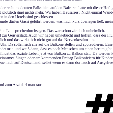
er recht moderaten Fallzahlen auf den Balearen hatte mit dieser Heftig
Und plötzlich ging nichts mehr. Wir haben Hausarrest. Nicht einmal Wan
en in den Hotels sind geschlossen.
de dürfen Gassi geführt werden, was mich kurz überlegen ließ, meine 
chte Lautsprecherdurchsagen. Das war schon ziemlich unheimlich.
zur Geisterstadt. Auch wir haben umgebucht und hoffen, dass der Flugh
lich und das wirkt sich nicht gut auf das Nervenkostüm aus.
r. Da sollen sich alle auf die Balkone stellen und applaudieren. Eine
r hört man und weiß dann, dass es noch Menschen um einen herum gibt.
det das soziale Leben jetzt von Balkon zu Balkon statt. Da werden Pa
 gemeinsames Singen oder am kommenden Freitag Balkonfeiern für Kinder.
freue mich auf Deutschland, selbst wenn es dann dort auch auf Ausgehv
und zum Arzt darf man raus.