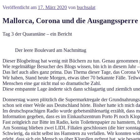
Veröffentlicht am
17. März 2020
von
buchsalat
Mallorca, Corona und die Ausgangssperre
Tag 3 der Quarantäne – ein Bericht
Der leere Boulevard am Nachmittag
Dieser Blogbeitrag hat wenig mit Büchern zu tun. Genau genommen g
Wie regelmäßige Besucher des Blogs wissen, bin ich in diesem Jahr 
Das lief auch alles ganz prima. Das Thema dieser Tage, das Corona Vi
Wir haben, Stand heute Morgen, etwas über 70 bekannte Fälle. Teilwe
Menschen eine gar nicht mal so dramatische Zahl.
Diese entspannte Lage änderte sich dann schlagartig und ziemlich une
Donnerstag waren plötzlich die Supermarktregale der Grundnahrungsmit
schon seit einer Weile aus Deutschland hörte. Bisher hatte ich mich d
Im deutschsprachigen Radio wurde gebetsmühlenartig erzählt, dass man
Information gegeben, dass es im Einkaufszentrum Porto Pi noch Klop
Fast zeitgleich zur Bitte im Radio, kein Toilettenpapier zu hamstern
Am Sonntag blieben zwei LIDL Filialen geschlossen (die hier sonntags
Schwierig, da nicht selbst ins Hamstern zu verfallen. Wir konnten w
erlebt, dass sich ein Mensch so über Klorollen gefreut hat, wie besagt