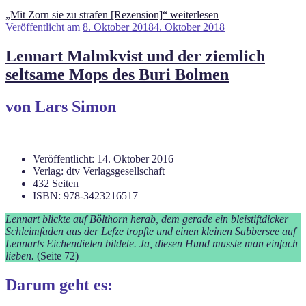
„Mit Zorn sie zu strafen [Rezension]“
weiterlesen
Veröffentlicht am
8. Oktober 2018
4. Oktober 2018
Lennart Malmkvist und der ziemlich
seltsame Mops des Buri Bolmen
von Lars Simon
Veröffentlicht: 14. Oktober 2016
Verlag: dtv Verlagsgesellschaft
432 Seiten
ISBN: 978-3423216517
Lennart blickte auf Bölthorn herab, dem gerade ein bleistiftdicker
Schleimfaden aus der Lefze tropfte und einen kleinen Sabbersee auf
Lennarts Eichendielen bildete. Ja, diesen Hund musste man einfach
lieben.
(Seite 72)
Darum geht es: