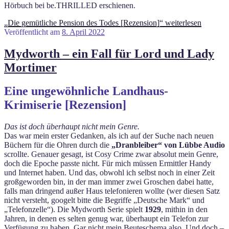
Hörbuch bei be.THRILLED erschienen.
„Die gemütliche Pension des Todes [Rezension]“
weiterlesen
Veröffentlicht am
8. April 2022
Mydworth – ein Fall für Lord und Lady
Mortimer
Eine ungewöhnliche Landhaus-
Krimiserie [Rezension]
Das ist doch überhaupt nicht mein Genre.
Das war mein erster Gedanken, als ich auf der Suche nach neuen
Büchern für die Ohren durch die
„Dranbleiber“ von Lübbe Audio
scrollte. Genauer gesagt, ist Cosy Crime zwar absolut mein Genre,
doch die Epoche passte nicht. Für mich müssen Ermittler Handy
und Internet haben. Und das, obwohl ich selbst noch in einer Zeit
großgeworden bin, in der man immer zwei Groschen dabei hatte,
falls man dringend außer Haus telefonieren wollte (wer diesen Satz
nicht versteht, googelt bitte die Begriffe „Deutsche Mark“ und
„Telefonzelle“). Die Mydworth Serie spielt
1929
, mithin in den
Jahren, in denen es selten genug war, überhaupt ein Telefon zur
Verfügung zu haben. Gar nicht mein Beuteschema also. Und doch –