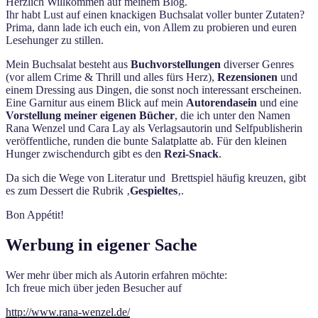
Herzlich Willkommen auf meinem Blog.
Ihr habt Lust auf einen knackigen Buchsalat voller bunter Zutaten?
Prima, dann lade ich euch ein, von Allem zu probieren und euren
Lesehunger zu stillen.
Mein Buchsalat besteht aus
Buchvorstellungen
diverser Genres
(vor allem Crime & Thrill und alles fürs Herz),
Rezensionen
und
einem Dressing aus Dingen, die sonst noch interessant erscheinen.
Eine Garnitur aus einem Blick auf mein
Autorendasein
und eine
Vorstellung meiner eigenen Bücher
, die ich unter den Namen
Rana Wenzel und Cara Lay als Verlagsautorin und Selfpublisherin
veröffentliche, runden die bunte Salatplatte ab. Für den kleinen
Hunger zwischendurch gibt es den
Rezi-Snack
.
Da sich die Wege von Literatur und Brettspiel häufig kreuzen, gibt
es zum Dessert die Rubrik ‚
Gespieltes
‚.
Bon Appétit!
Werbung in eigener Sache
Wer mehr über mich als Autorin erfahren möchte:
Ich freue mich über jeden Besucher auf
http://www.rana-wenzel.de/