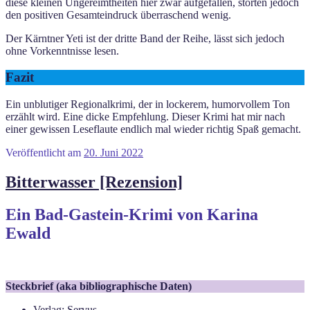
diese kleinen Ungereimtheiten hier zwar aufgefallen, störten jedoch
den positiven Gesamteindruck überraschend wenig.
Der Kärntner Yeti ist der dritte Band der Reihe, lässt sich jedoch
ohne Vorkenntnisse lesen.
Fazit
Ein unblutiger Regionalkrimi, der in lockerem, humorvollem Ton
erzählt wird. Eine dicke Empfehlung. Dieser Krimi hat mir nach
einer gewissen Leseflaute endlich mal wieder richtig Spaß gemacht.
Veröffentlicht am
20. Juni 2022
Bitterwasser [Rezension]
Ein Bad-Gastein-Krimi von Karina
Ewald
Steckbrief (aka bibliographische Daten)
Verlag: Servus