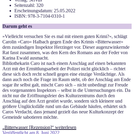
Seitenzahl: 320
Erscheinungsdatum: 25.05.2022
ISBN: 978-3-7104-0310-1
Darum geht es
»Vielleicht versuchen Sie es mal mit einem guten Krimi?«, schlägt
Carolin »Caro« Halbach gegen Ende des Krimis »Bitterwasser«
dem zuständigen Inspektor Herzinger vor. Dieser augenzwinkernde
Rat fasst zusammen, was den Kern des Romans aus der Feder von
Karina Ewald ausmacht.
Bibliothekarin Caro ist nach einem Anschlag auf einen bekannten
Arzt mit der Ermittlungsarbeit der Polizei nicht glücklich – richtet
diese sich doch recht schnell gegen eine einzige Verdächtige. Als
dann auch noch die Frage im Raum steht, ob der Anschlag am Ende
sogar ihr selbst galt, mischt Caro sich – nicht unbedingt zur Freude
des vorgenannten Inspektors – selbst in die Untersuchungen ein. Da
nicht nur die Eröffnungsfeier des Kulturzentrums durch den
Anschlag auf den Arzt gestört wurde, sondern sich kleinere und
größere Unglücksfälle rund um das Gebäude häufen, erhärtet sich
Caros Verdacht, dass jemand gezielt das neue Kulturkonzept der
Gemeinde sabotieren möchte.
„Bitterwasser [Rezension]“
weiterlesen
Veröffentlicht am
8. Juni 2022