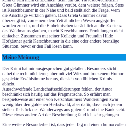
Greta Glimmer wird ein Anschlag verübt, dem weitere folgen. Stets
ist Kerschbaumer in der Nähe und bald stellt sich die Frage, wem
die Anschläge wirklich galten. Dass Greta Glimmer davon
überzeugt ist, von einem dem Yeti ähnlichen Wesen angegriffen
worden zu sein, und die Einheimischen tatsächlich an die Existenz
des Waldmanns glauben, macht Kerschbaumers Ermittlungen nicht
einfacher. Zusammen mit seiner Kollegin und Freundin Hilde
Hofgärtner gerät Kerschbaumer in die eine oder andere brenzlige
Situation, bevor er den Fall lösen kann.
Meine Meinung
Der Krimi hat mir ausgesprochen gut gefallen. Besonders sticht
dabei die recht nüchterne, aber mit viel Witz und trockenem Humor
gespickte Erzählstimme heraus, die sich von üblichen Krimis
abhebt.
Ausschweifende Landschaftsschilderungen fehlen, der Autor
beschränkt sich häufig auf das Pragmatische. So erfährt man
beispielsweise auf einer von Kerschbaumers Wanderungen zwar
wenig über den goldenen Herbstwald, aber dafür, dass nach jedem
steilen Teilstück des Wanderwegs aus gutem Grund eine Bank steht.
Diese etwas andere Art der Beschreibung fand ich sehr gelungen.
Eine weitere Besonderheit ist, dass jeder Tag mit einem humorvollen