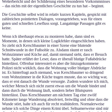
Wetterbericht und der Schilderung eines besonderen Vorkommnisses
– das nichts mit der eigentlichen Geschichte zu tun hat – beginnt.
Die Geschichte selbst wird in relativ kurzen Kapiteln, gespickt mit
zahlreichen pointierten Dialogen, vorangetrieben, was für einen
guten und schnellen Lesefluss sorgt. Langatmige Passagen gibt es
keine.
Wenn ich überhaupt etwas zu monieren habe, dann sind es
Momente, in denen sich kleine Logikfehler eingeschlichen haben.
So zieht sich Kerschbaumer in einer Szene eine blutende
Schnittwunde in der Fußsohle zu. Alsdann räumt er rasch
Wohnzimmer und Küche auf, damit niemand sieht, dass er Besuch
hatte. Später erfährt der Leser, dass er überall blutige Fußabdrücke
hinterlässt. Offenbar interessiert es aber die hinzugekommene
Polizei nicht wirklich, dass die Wohnung voller blutiger Abdrücke
ist. Es hinterfragt auch niemand, was Kerschbaumer so dringend
vom Wohnzimmer in die Küche tragen musste, das so wichtig war,
dass er erst danach die Wunde versorgte. Zudem wundere ich mich,
welcher Mensch sich nicht zuerst etwas um die Wunde bindet und
dann durch die Wohnung läuft, sondern lieber Blutspuren
hinterlässt. Dass Kerschbaumer am nächsten Tag eine zwölf
Kilometer lange Wanderung absolviert, freiwillig und ohne dass die
Wunde stört, halte ich auch für recht realitätsfern. Normalerweise
nehme ich solche Dinge einem Krimi übel. Seltsamerweise sind mir