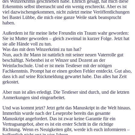
des Winzerkrimis geschrieben habe. Ehrlich gesagt, hat mich diese
Erkenntnis selbst überrascht und ein wenig erschreckt. Aber es ist
viel dazwischengekommen, nicht zuletzt meine Veröffentlichungen
bei Bastei Lübbe, die mich eine ganze Weile stark beansprucht
haben.
Außerdem ist für meine liebe Freundin ein Traum wahr geworden:
Sie ist Mutter geworden – gleich zweimal in kurzer Folge. Jetzt hat
sie alle Hände voll zu tun.
Was das mit dem Winzerkrimi zu tun hat?
Nun, auch ihr Mann ist natürlich mit seiner neuen Vaterrolle gut
beschäftigt. Nebenbei ist er Winzer und Dozent an der
Weinfachschule. Und er ist mein Testleser mit der nötigen
Fachkenntnis. Prompt hat er einen groben Fehler entdeckt. Gut also,
dass ich auf seine Rückmeldung gewartet habe. Das alles hat Zeit
gekostet.
Aber nun ist alles erledigt. Die Testleser sind durch, und die letzten
Anmerkungen sind eingearbeitet.
Und was kommt jetzt? Jetzt geht das Manuskript in die Welt hinaus.
Immerhin wurde nach der Leseprobe bereits das gesamte
Manuskript angefordert. Das ist zwar keine Garantie für ein
Vertragsangebot, aber es ist ein erster Schritt in die richtige
Richtung. Wenn es Neuigkeiten gibt, werde ich euch informieren –
hoffentlich nicht erst in vier Jahren.