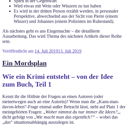
Spielt in der Gegenwart
Wird etwas mit Wein oder Winzern zu tun haben
Es wird in der dritten Person erzählt werden, in personaler
Perspektive, abwechselnd aus der Sicht von Pierre (einem
Winzer) und Johannes (einem Polizisten im Ruhestand).
Als nächstes geht es ans Eingemachte – die detaillierte
Ausarbeitung. Das wird Thema des nächsten Artikels dieser Reihe
sein.
Veröffentlicht am
14. Juli 2019
13. Juli 2019
Ein Mordsplan
Wie ein Krimi entsteht – von der Idee
zum Buch, Teil 1
Kennt ihr die Hitliste der Fragen an einen Autoren (oder
meinetwegen auch an eine Autorin)? Wenn man die „Kann-man-
davon-leben“-Frage einmal außer Betracht lässt, steht auf Platz 1 der
meistgehörten Fragen: „
Woher nimmst du nur immer die Ideen?
„,
dicht gefolgt von „
Wie macht man das eigentlich?“
– wobei das
„
das
“ situationsabhängig auszulegen ist.