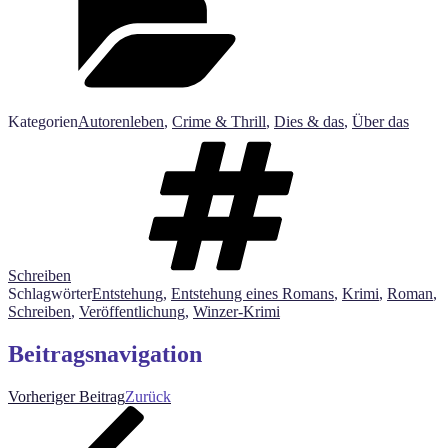
Kategorien
Autorenleben
,
Crime & Thrill
,
Dies & das
,
Über das
Schreiben
Schlagwörter
Entstehung
,
Entstehung eines Romans
,
Krimi
,
Roman
,
Schreiben
,
Veröffentlichung
,
Winzer-Krimi
Beitragsnavigation
Vorheriger Beitrag
Zurück