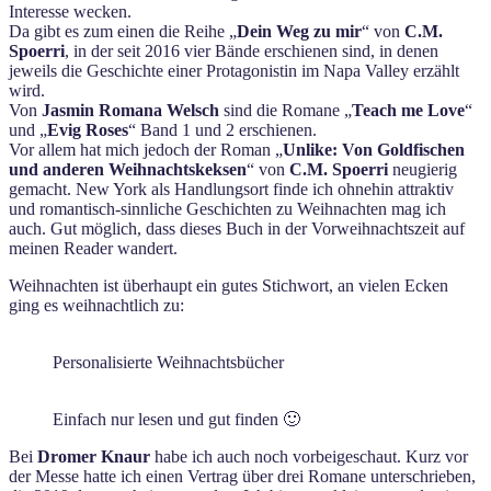
Interesse wecken.
Da gibt es zum einen die Reihe „
Dein Weg zu mir
“ von
C.M.
Spoerri
, in der seit 2016 vier Bände erschienen sind, in denen
jeweils die Geschichte einer Protagonistin im Napa Valley erzählt
wird.
Von
Jasmin Romana Welsch
sind die Romane „
Teach me Love
“
und „
Evig Roses
“ Band 1 und 2 erschienen.
Vor allem hat mich jedoch der Roman „
Unlike: Von Goldfischen
und anderen Weihnachtskeksen
“ von
C.M. Spoerri
neugierig
gemacht. New York als Handlungsort finde ich ohnehin attraktiv
und romantisch-sinnliche Geschichten zu Weihnachten mag ich
auch. Gut möglich, dass dieses Buch in der Vorweihnachtszeit auf
meinen Reader wandert.
Weihnachten ist überhaupt ein gutes Stichwort, an vielen Ecken
ging es weihnachtlich zu:
Personalisierte Weihnachtsbücher
Einfach nur lesen und gut finden 🙂
Bei
Dromer Knaur
habe ich auch noch vorbeigeschaut. Kurz vor
der Messe hatte ich einen Vertrag über drei Romane unterschrieben,