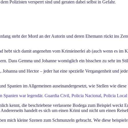
Polizisten versperrt sind und geraten dabei selbst in Gefahr.
Anfang steht der Mord an der Autorin und deren Ehemann rückt ins Ze
und hebt sich damit angenehm vom Krimieinerlei ab (auch wenn es im Ke
fehlern. Dass Gemma und Johanne womöglich ein bisschen zu sehr im S
anna und Hector – jeder hat eine spezielle Vergangenheit und jeder i
el und Spanien im Allgemeinen auseinandergesetzt, wie Stellen wie diese
 Spanien war legendär. Guardia Civil, Policia Nacional, Policia Local
nlich kennt, die beschriebene verlassene Bodega zum Beispiel weckt E
. Andererseits handelt es sich um einen Krimi und nicht um einen Reisef
en mich kleine Szenen zum Schmunzeln gebracht. Wie diese beispiels