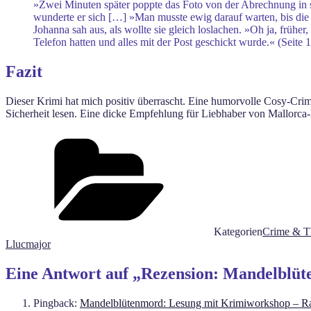
»Zwei Minuten später poppte das Foto von der Abrechnung in s
wunderte er sich […] »Man musste ewig darauf warten, bis di
Johanna sah aus, als wollte sie gleich loslachen. »Oh ja, frühe
Telefon hatten und alles mit der Post geschickt wurde.« (Seite 
Fazit
Dieser Krimi hat mich positiv überrascht. Eine humorvolle Cosy-Crim
Sicherheit lesen. Eine dicke Empfehlung für Liebhaber von Mallorca
Kategorien
Crime & Th
Llucmajor
Eine Antwort auf „Rezension: Mandelblü
Pingback:
Mandelblütenmord: Lesung mit Krimiworkshop – Ra