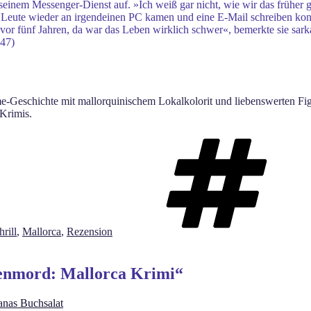
einem Messenger-Dienst auf. »Ich weiß gar nicht, wie wir das früher
e Leute wieder an irgendeinen PC kamen und eine E-Mail schreiben kon
r, vor fünf Jahren, da war das Leben wirklich schwer«, bemerkte sie sark
147)
e-Geschichte mit mallorquinischem Lokalkolorit und liebenswerten Figu
-Krimis.
rill
,
Mallorca
,
Rezension
tenmord: Mallorca Krimi“
nas Buchsalat