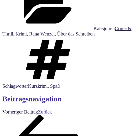
Kategorien
Crime &
Thrill
,
Krimi
,
Rana Wenzel
,
Über das Schreiben
Schlagwörter
Kurzkrimi
,
Spaß
Beitragsnavigation
Vorheriger Beitrag
Zurück