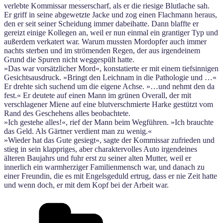
verlebte Kommissar messerscharf, als er die riesige Blutlache sah.
Er griff in seine abgewetzte Jacke und zog einen Flachmann heraus,
den er seit seiner Scheidung immer dabeihatte. Dann blaffte er
gereizt einige Kollegen an, weil er nun einmal ein grantiger Typ und
außerdem verkatert war. Warum mussten Mordopfer auch immer
nachts sterben und im strömenden Regen, der aus irgendeinem
Grund die Spuren nicht weggespült hatte.
»Das war vorsätzlicher Mord«, konstatierte er mit einem tiefsinnigen
Gesichtsausdruck. »Bringt den Leichnam in die Pathologie und …«
Er drehte sich suchend um die eigene Achse. »…und nehmt den da
fest.« Er deutete auf einen Mann im grünen Overall, der mit
verschlagener Miene auf eine blutverschmierte Harke gestützt vom
Rand des Geschehens alles beobachtete.
»Ich gestehe alles!«, rief der Mann beim Wegführen. »Ich brauchte
das Geld. Als Gärtner verdient man zu wenig.«
»Wieder hat das Gute gesiegt«, sagte der Kommissar zufrieden und
stieg in sein klappriges, aber charaktervolles Auto irgendeines
älteren Baujahrs und fuhr erst zu seiner alten Mutter, weil er
innerlich ein warmherziger Familienmensch war, und danach zu
einer Freundin, die es mit Engelsgeduld ertrug, dass er nie Zeit hatte
und wenn doch, er mit dem Kopf bei der Arbeit war.