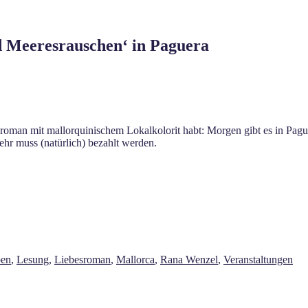
 Meeresrauschen‘ in Paguera
sroman mit mallorquinischem Lokalkolorit habt: Morgen gibt es in Pagu
zehr muss (natürlich) bezahlt werden.
ben
,
Lesung
,
Liebesroman
,
Mallorca
,
Rana Wenzel
,
Veranstaltungen