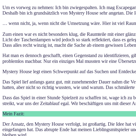
Um es vorweg zu nehmen: Ich bin zwiegespalten. Ich mag Escapegames
Deshalb bin ich grundsätzlich von Mystery House sehr angetan. Die Id
… wenn nicht, ja, wenn nicht die Umsetzung wäre. Hier ist viel Rau
Zum einen war es nicht besonders klug, die Raumteile mit einer glän
Licht der Taschenlampen wird jedoch so stark reflektiert, dass es gel
Dass alles recht winzig ist, macht die Sache ab einem gewissen Lebens
Hat man es dennoch geschafft, einen Gegenstand zu identifizieren, gib
problemlos machbar. Nur ein einziges Mal mussten wir eine Übersetz
Mystery House legt einen Schwerpunkt auf das Suchen und Entdecken 
Das Spiel lief anfangs ganz gut, mit zunehmender Dauer nahm die Ve
hatten, aber nicht so richtig wussten, wie und warum. Das schmälerte
Dass das Spiel in einer Stunde Spielzeit zu schaffen ist, wage ich z
streikt, war uns der Zeitablauf egal. Wir beschäftigen uns mit dieser
Mein Fazit:
Der Ansatz, den Mystery House verfolgt, ist großartig. Die Idee hat vi
eingefangen hat. Das abrupte Ende hat meinen Lieblingsmitspieler und
bleiben wird.