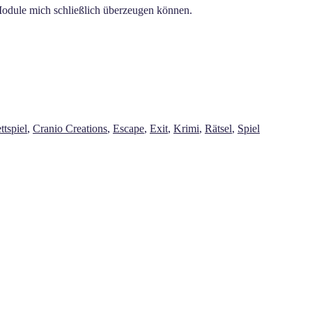
Module mich schließlich überzeugen können.
ttspiel
,
Cranio Creations
,
Escape
,
Exit
,
Krimi
,
Rätsel
,
Spiel