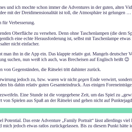
 und ich mochte schon immer die Adventures in der guten, alten Video
ee mit der Dreidimensionalität ist toll, die Atmosphäre ist gelungen …
m für Verbesserung.
zenden Oberfläche zu versehen. Denn ohne Taschenlampen (die dem Spie
egentlich eine echte Herausforderung ist, selbst mit Taschenlampe etwas
alter nicht einfacher.
t man ihn in die App ein. Das klappte relativ gut. Mangels deutscher V
ung suchen, nun weiß ich auch, was Brecheisen auf Englisch heißt 😉
von Gegenständen, die Rätselei tritt dahinter zurück.
rwirrung jedoch zu, bzw. waren wir nicht
gegen
Ende verwirrt, sonder
 den bis dahin relativ guten Gesamteindruck. Aus einigen Foreneinträge
u bezweifeln. Eine Stunde ist die vorgegebene Zeit, um das Spiel zu „g
 Art von Spielen aus Spaß an der Rätselei und gehen nicht auf Punktejagd
el Potential. Das erste Adventure „Family Portrait“ lässt allerdings vi
 mich jedoch etwas ratlos zurückgelassen. Bis zu diesem Punkt hätte ich