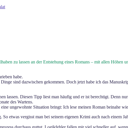
lat
ilhaben zu lassen an der Entstehung eines Romans – mit allen Höhen u
hrieben habe.
ere Dinge sind dazwischen gekommen. Doch jetzt habe ich das Manuskri
ruhen lassen. Diesen Tipp liest man häufig und er ist berechtigt. Denn nu
onate des Wartens.
n eine ungewohnte Situation bringt: Ich lese meinen Roman beinahe wi
ng. So etwas vergisst man bei seinem eigenen Krimi auch nach einem Jah
rozess durchaus guttut. Logikfehler fallen mir viel schneller auf, we