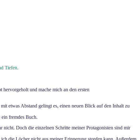
nd Tiefen.
pt hervorgeholt und mache mich an den ersten
r mit etwas Abstand gelingt es, einen neuen Blick auf den Inhalt zu
e ein fremdes Buch.
r nicht. Doch die einzelnen Schritte meiner Protagonisten sind mir
nn ich die Löcher nicht aus meiner Erinnerung stopfen kann. Außerdem