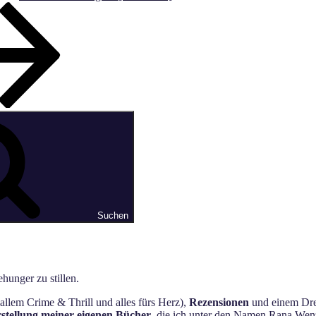
Suchen
hunger zu stillen.
allem Crime & Thrill und alles fürs Herz),
Rezensionen
und einem Dres
stellung meiner eigenen Bücher
, die ich unter den Namen Rana Wenz