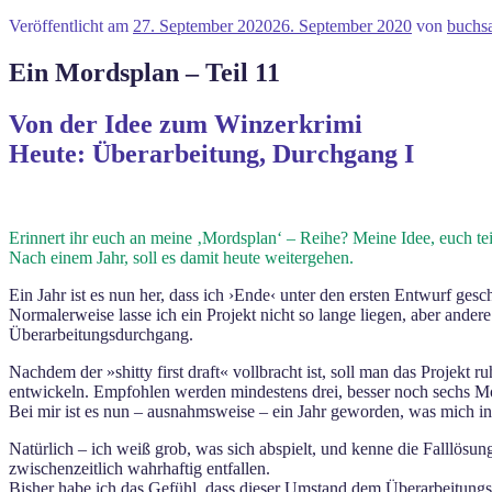
Veröffentlicht am
27. September 2020
26. September 2020
von
buchsa
Ein Mordsplan – Teil 11
Von der Idee zum Winzerkrimi
Heute: Überarbeitung, Durchgang I
Erinnert ihr euch an meine ‚Mordsplan‘ – Reihe? Meine Idee, euch te
Nach einem Jahr, soll es damit heute weitergehen.
Ein Jahr ist es nun her, dass ich ›Ende‹ unter den ersten Entwurf gesc
Normalerweise lasse ich ein Projekt nicht so lange liegen, aber and
Überarbeitungsdurchgang.
Nachdem der »shitty first draft« vollbracht ist, soll man das Projekt 
entwickeln. Empfohlen werden mindestens drei, besser noch sechs M
Bei mir ist es nun – ausnahmsweise – ein Jahr geworden, was mich i
Natürlich – ich weiß grob, was sich abspielt, und kenne die Falllösu
zwischenzeitlich wahrhaftig entfallen.
Bisher habe ich das Gefühl, dass dieser Umstand dem Überarbeitungsp