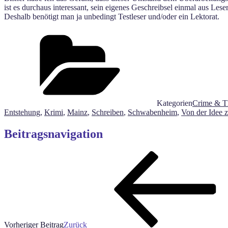
ist es durchaus interessant, sein eigenes Geschreibsel einmal aus Les
Deshalb benötigt man ja unbedingt Testleser und/oder ein Lektorat.
Kategorien
Crime & Th
Entstehung
,
Krimi
,
Mainz
,
Schreiben
,
Schwabenheim
,
Von der Idee 
Beitragsnavigation
Vorheriger Beitrag
Zurück