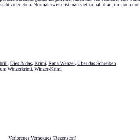
ersicht zu erleben. Normalerweise ist man viel zu nah dran, um auch nu
rill
,
Dies & das
,
Krimi
,
Rana Wenzel
,
Über das Schreiben
zum Winzerkrimi
,
Winzer-Krimi
Verlorenes Vernegues [Rezension]