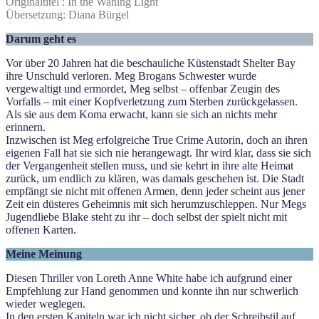
Originaltitel : In the Waning Light
Übersetzung: Diana Bürgel
Darum geht es
Vor über 20 Jahren hat die beschauliche Küstenstadt Shelter Bay
ihre Unschuld verloren. Meg Brogans Schwester wurde
vergewaltigt und ermordet, Meg selbst – offenbar Zeugin des
Vorfalls – mit einer Kopfverletzung zum Sterben zurückgelassen.
Als sie aus dem Koma erwacht, kann sie sich an nichts mehr
erinnern.
Inzwischen ist Meg erfolgreiche True Crime Autorin, doch an ihren
eigenen Fall hat sie sich nie herangewagt. Ihr wird klar, dass sie sich
der Vergangenheit stellen muss, und sie kehrt in ihre alte Heimat
zurück, um endlich zu klären, was damals geschehen ist. Die Stadt
empfängt sie nicht mit offenen Armen, denn jeder scheint aus jener
Zeit ein düsteres Geheimnis mit sich herumzuschleppen. Nur Megs
Jugendliebe Blake steht zu ihr – doch selbst der spielt nicht mit
offenen Karten.
Meine Meinung
Diesen Thriller von Loreth Anne White habe ich aufgrund einer
Empfehlung zur Hand genommen und konnte ihn nur schwerlich
wieder weglegen.
In den ersten Kapiteln war ich nicht sicher, ob der Schreibstil auf