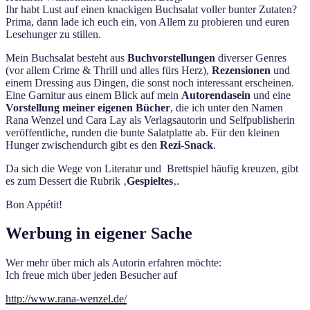
Ihr habt Lust auf einen knackigen Buchsalat voller bunter Zutaten?
Prima, dann lade ich euch ein, von Allem zu probieren und euren
Lesehunger zu stillen.
Mein Buchsalat besteht aus
Buchvorstellungen
diverser Genres
(vor allem Crime & Thrill und alles fürs Herz),
Rezensionen
und
einem Dressing aus Dingen, die sonst noch interessant erscheinen.
Eine Garnitur aus einem Blick auf mein
Autorendasein
und eine
Vorstellung meiner eigenen Bücher
, die ich unter den Namen
Rana Wenzel und Cara Lay als Verlagsautorin und Selfpublisherin
veröffentliche, runden die bunte Salatplatte ab. Für den kleinen
Hunger zwischendurch gibt es den
Rezi-Snack
.
Da sich die Wege von Literatur und Brettspiel häufig kreuzen, gibt
es zum Dessert die Rubrik ‚
Gespieltes
‚.
Bon Appétit!
Werbung in eigener Sache
Wer mehr über mich als Autorin erfahren möchte:
Ich freue mich über jeden Besucher auf
http://www.rana-wenzel.de/