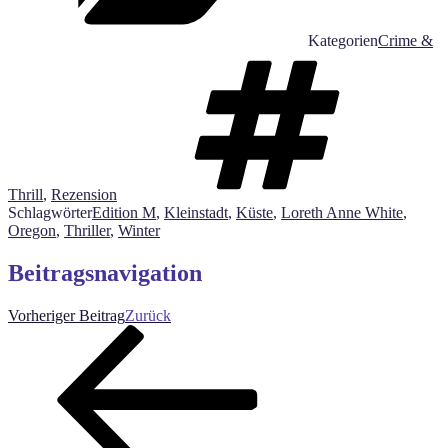
Kategorien
Crime &
Thrill
,
Rezension
Schlagwörter
Edition M
,
Kleinstadt
,
Küste
,
Loreth Anne White
,
Oregon
,
Thriller
,
Winter
Beitragsnavigation
Vorheriger Beitrag
Zurück