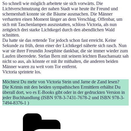
So schnell wie möglich arbeitete sie sich vorwärts. Die
Lichtverschmutzung der nahen Stadt war heute ihr Freund und
schemenhaft konnte sie die Bäume ausmachen. Die Männer
verharrten einen Moment länger an dem Verschlag. Offenbar, um
sich mit Taschenlampen auszustatten, schloss Victoria, als nun
zeitgleich drei starke Lichtkegel durch den abendlichen Wald
schnitten.
Da hatte sie das rettende Tor jedoch schon fast erreicht. Keine
Sekunde zu früh, denn einer der Lichtkegel näherte sich rasch. Nun
war sie ihrer Freundin Josephine dankbar, die sie immer wieder zum
Laufen überredete. Stefan Bern mit seinem leichten Bauchansatz sah
nicht so aus, als könnte er mit ihr mithalten, die anderen beiden
Männer waren zu weit vom Tor entfernt.
Victoria sprintete los.
Möchtest Du mehr von Victoria Stein und Jarne de Zand lesen?
Die Krimis mit den beiden sympathischen Ermittlern erhältst Du
überall dort, wo es E-Books gibt oder in der gedruckten Version in
jeder Buchhandlung (ISBN 978-3-7431-7678-2 und ISBN 978-3-
7494-8376-1 )