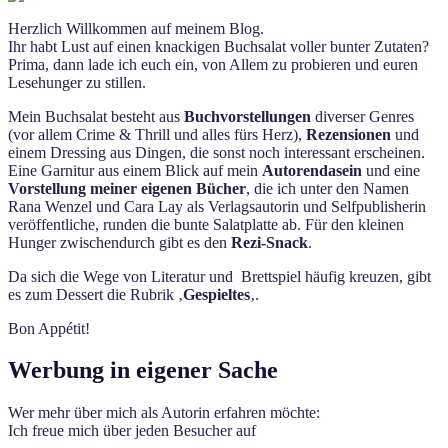
Herzlich Willkommen auf meinem Blog.
Ihr habt Lust auf einen knackigen Buchsalat voller bunter Zutaten?
Prima, dann lade ich euch ein, von Allem zu probieren und euren
Lesehunger zu stillen.
Mein Buchsalat besteht aus
Buchvorstellungen
diverser Genres
(vor allem Crime & Thrill und alles fürs Herz),
Rezensionen
und
einem Dressing aus Dingen, die sonst noch interessant erscheinen.
Eine Garnitur aus einem Blick auf mein
Autorendasein
und eine
Vorstellung meiner eigenen Bücher
, die ich unter den Namen
Rana Wenzel und Cara Lay als Verlagsautorin und Selfpublisherin
veröffentliche, runden die bunte Salatplatte ab. Für den kleinen
Hunger zwischendurch gibt es den
Rezi-Snack
.
Da sich die Wege von Literatur und Brettspiel häufig kreuzen, gibt
es zum Dessert die Rubrik ‚
Gespieltes
‚.
Bon Appétit!
Werbung in eigener Sache
Wer mehr über mich als Autorin erfahren möchte:
Ich freue mich über jeden Besucher auf